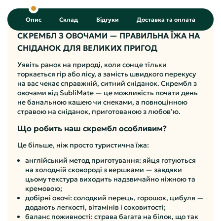
Опис
Склад
Відгуки
Доставка та оплата
СКРЕМБЛ З ОВОЧАМИ — ПРАВИЛЬНА ЇЖА НА
СНІДАНОК ДЛЯ ВЕЛИКИХ ПРИГОД
Уявіть ранок на природі, коли сонце тільки
торкається гір або лісу, а замість швидкого перекусу
на вас чекає справжній, ситний сніданок. Скрембл з
овочами від SubliMate — це можливість почати день
не банальною кашею чи снеками, а повноцінною
стравою на сніданок, приготованою з любов’ю.
Що робить наш скрембл особливим?
Це більше, ніж просто туристична їжа:
англійський метод приготування: яйця готуються
на холодній сковороді з вершками — завдяки
цьому текстура виходить надзвичайно ніжною та
кремовою;
добірні овочі: солодкий перець, горошок, цибуля —
додають легкості, вітамінів і соковитості;
баланс поживності: страва багата на білок, що так