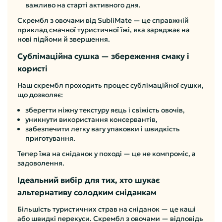
важливо на старті активного дня.
Скрембл з овочами від SubliMate — це справжній
приклад смачної туристичної їжі, яка заряджає на
нові підйоми й звершення.
Сублімаційна сушка — збереження смаку і
користі
Наш скрембл проходить процес сублімаційної сушки,
що дозволяє:
зберегти ніжну текстуру яєць і свіжість овочів,
уникнути використання консервантів,
забезпечити легку вагу упаковки і швидкість
приготування.
Тепер їжа на сніданок у поході — це не компроміс, а
задоволення.
Ідеальний вибір для тих, хто шукає
альтернативу солодким сніданкам
Більшість туристичних страв на сніданок — це каші
або швидкі перекуси. Скрембл з овочами — відповідь