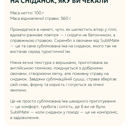
НА СНІДАНОК, ЯКУ ВИ ЧЕКАЛИ
Маса нетто: 100 г
Маса відновленої страви: 360 г
Прокидатися в наметі, чути, як шелестить вітер у гіллі,
вдихати ранкове повітря — і снідати не батончиком, а
справжньою стравою. Скрембл з овочами від SubliMate
— це та сама сублімована їжа на сніданок, якого так не
вистачає серед туристичної їжі.
Ніжна яєчна текстура з вершками, приготована за
англійською технікою, поєднується з добірними
овочами, створюючи легку, але поживну страву на
сніданок. Завдяки сублімаційній сушці, страва зберігає
свій смак, форму та користь і готується за лічені
хвилини.
Це не просто сублімована їжа швидкого приготування
— це комфорт, турбота і ситість, де б ви не були.
SubliMate — коли сніданок у поході — це не компроміс,
а задоволення.