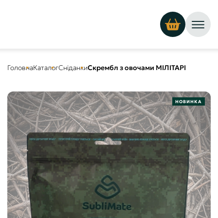
Головна
Каталог
Сніданки
Скрембл з овочами МІЛІТАРІ
НОВИНКА