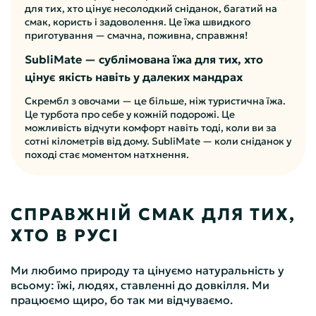
для тих, хто цінує несолодкий сніданок, багатий на
смак, користь і задоволення. Це їжа швидкого
приготування — смачна, поживна, справжня!
SubliMate — сублімована їжа для тих, хто
цінує якість навіть у далеких мандрах
Скрембл з овочами — це більше, ніж туристична їжа.
Це турбота про себе у кожній подорожі. Це
можливість відчути комфорт навіть тоді, коли ви за
сотні кілометрів від дому. SubliMate — коли сніданок у
поході стає моментом натхнення.
СПРАВЖНІЙ СМАК ДЛЯ ТИХ,
ХТО В РУСІ
Ми любимо природу та цінуємо натуральність у
всьому: їжі, людях, ставленні до довкілля. Ми
працюємо щиро, бо так ми відчуваємо.