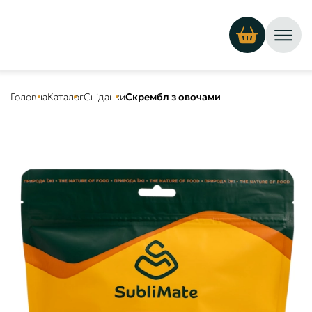
Головна
Каталог
Сніданки
Скрембл з овочами