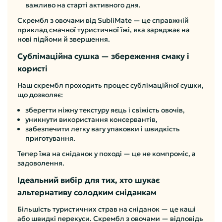
важливо на старті активного дня.
Скрембл з овочами від SubliMate — це справжній
приклад смачної туристичної їжі, яка заряджає на
нові підйоми й звершення.
Сублімаційна сушка — збереження смаку і
користі
Наш скрембл проходить процес сублімаційної сушки,
що дозволяє:
зберегти ніжну текстуру яєць і свіжість овочів,
уникнути використання консервантів,
забезпечити легку вагу упаковки і швидкість
приготування.
Тепер їжа на сніданок у поході — це не компроміс, а
задоволення.
Ідеальний вибір для тих, хто шукає
альтернативу солодким сніданкам
Більшість туристичних страв на сніданок — це каші
або швидкі перекуси. Скрембл з овочами — відповідь