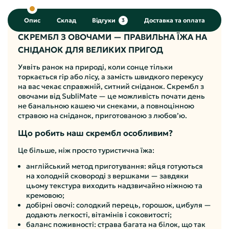
Опис
Склад
Відгуки
Доставка та оплата
3
СКРЕМБЛ З ОВОЧАМИ — ПРАВИЛЬНА ЇЖА НА
СНІДАНОК ДЛЯ ВЕЛИКИХ ПРИГОД
Уявіть ранок на природі, коли сонце тільки
торкається гір або лісу, а замість швидкого перекусу
на вас чекає справжній, ситний сніданок. Скрембл з
овочами від SubliMate — це можливість почати день
не банальною кашею чи снеками, а повноцінною
стравою на сніданок, приготованою з любов’ю.
Що робить наш скрембл особливим?
Це більше, ніж просто туристична їжа:
англійський метод приготування: яйця готуються
на холодній сковороді з вершками — завдяки
цьому текстура виходить надзвичайно ніжною та
кремовою;
добірні овочі: солодкий перець, горошок, цибуля —
додають легкості, вітамінів і соковитості;
баланс поживності: страва багата на білок, що так