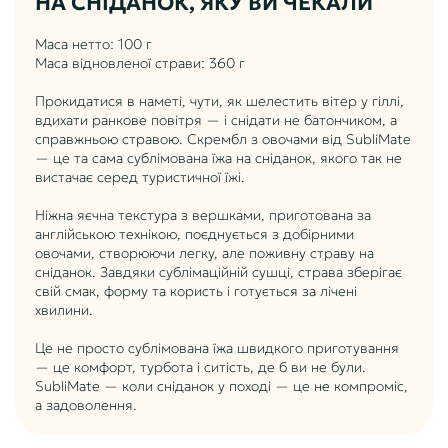
НА СНІДАНОК, ЯКУ ВИ ЧЕКАЛИ
Маса нетто: 100 г
Маса відновленої страви: 360 г
Прокидатися в наметі, чути, як шелестить вітер у гіллі,
вдихати ранкове повітря — і снідати не батончиком, а
справжньою стравою. Скрембл з овочами від SubliMate
— це та сама сублімована їжа на сніданок, якого так не
вистачає серед туристичної їжі.
Ніжна яєчна текстура з вершками, приготована за
англійською технікою, поєднується з добірними
овочами, створюючи легку, але поживну страву на
сніданок. Завдяки сублімаційній сушці, страва зберігає
свій смак, форму та користь і готується за лічені
хвилини.
Це не просто сублімована їжа швидкого приготування
— це комфорт, турбота і ситість, де б ви не були.
SubliMate — коли сніданок у поході — це не компроміс,
а задоволення.