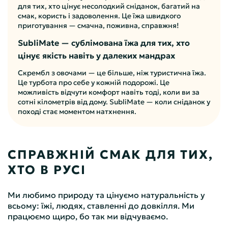
для тих, хто цінує несолодкий сніданок, багатий на
смак, користь і задоволення. Це їжа швидкого
приготування — смачна, поживна, справжня!
SubliMate — сублімована їжа для тих, хто
цінує якість навіть у далеких мандрах
Скрембл з овочами — це більше, ніж туристична їжа.
Це турбота про себе у кожній подорожі. Це
можливість відчути комфорт навіть тоді, коли ви за
сотні кілометрів від дому. SubliMate — коли сніданок у
поході стає моментом натхнення.
СПРАВЖНІЙ СМАК ДЛЯ ТИХ,
ХТО В РУСІ
Ми любимо природу та цінуємо натуральність у
всьому: їжі, людях, ставленні до довкілля. Ми
працюємо щиро, бо так ми відчуваємо.