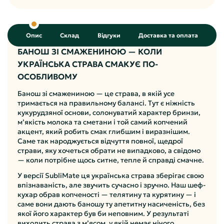
Опис
Склад
Відгуки
Доставка та оплата
БАНОШ ЗІ СМАЖЕНИНОЮ — КОЛИ
УКРАЇНСЬКА СТРАВА СМАКУЄ ПО-
ОСОБЛИВОМУ
Банош зі смажениною — це страва, в якій усе
тримається на правильному балансі. Тут є ніжність
кукурудзяної основи, солонуватий характер бринзи,
м’якість молока та сметани і той самий копчений
акцент, який робить смак глибшим і виразнішим.
Саме так народжується відчуття повної, щедрої
страви, яку хочеться обрати не випадково, а свідомо
— коли потрібне щось ситне, тепле й справді смачне.
У версії SubliMate ця українська страва зберігає свою
впізнаваність, але звучить сучасно і зручно. Наш шеф-
кухар обрав копченості — телятину та курятину — і
саме вони дають баношу ту апетитну насиченість, без
якої його характер був би неповним. У результаті
виходить страва з м’ясом, у якій немає нічого