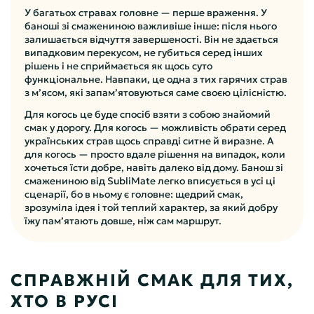
У багатьох стравах головне — перше враження. У
баноші зі смажениною важливіше інше: після нього
залишається відчуття завершеності. Він не здається
випадковим перекусом, не губиться серед інших
рішень і не сприймається як щось суто
функціональне. Навпаки, це одна з тих гарячих страв
з м’ясом, які запам’ятовуються саме своєю цілісністю.
Для когось це буде спосіб взяти з собою знайомий
смак у дорогу. Для когось — можливість обрати серед
українських страв щось справді ситне й виразне. А
для когось — просто вдале рішення на випадок, коли
хочеться їсти добре, навіть далеко від дому. Банош зі
смажениною від SubliMate легко вписується в усі ці
сценарії, бо в ньому є головне: щедрий смак,
зрозуміла ідея і той теплий характер, за який добру
їжу пам’ятають довше, ніж сам маршрут.
СПРАВЖНІЙ СМАК ДЛЯ ТИХ,
ХТО В РУСІ