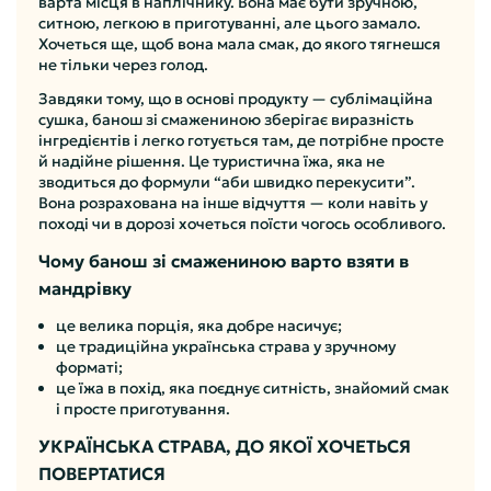
варта місця в наплічнику. Вона має бути зручною,
ситною, легкою в приготуванні, але цього замало.
Хочеться ще, щоб вона мала смак, до якого тягнешся
не тільки через голод.
Завдяки тому, що в основі продукту — сублімаційна
сушка, банош зі смажениною зберігає виразність
інгредієнтів і легко готується там, де потрібне просте
й надійне рішення. Це туристична їжа, яка не
зводиться до формули “аби швидко перекусити”.
Вона розрахована на інше відчуття — коли навіть у
поході чи в дорозі хочеться поїсти чогось особливого.
Чому банош зі смажениною варто взяти в
мандрівку
це велика порція, яка добре насичує;
це традиційна українська страва у зручному
форматі;
це їжа в похід, яка поєднує ситність, знайомий смак
і просте приготування.
УКРАЇНСЬКА СТРАВА, ДО ЯКОЇ ХОЧЕТЬСЯ
ПОВЕРТАТИСЯ