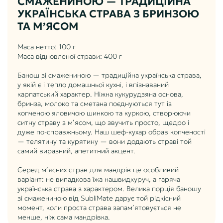
СМАЖЕНИНОЮ — ТРАДИЦІЙНА
УКРАЇНСЬКА СТРАВА З БРИНЗОЮ
ТА М’ЯСОМ
Маса нетто: 100 г
Маса відновленої страви: 400 г
Банош зі смажениною — традиційна українська страва,
у якій є і тепло домашньої кухні, і впізнаваний
карпатський характер. Ніжна кукурудзяна основа,
бринза, молоко та сметана поєднуються тут із
копченою яловичою шинкою та куркою, створюючи
ситну страву з м’ясом, що звучить просто, щедро і
дуже по-справжньому. Наш шеф-кухар обрав копченості
— телятину та курятину — вони додають страві той
самий виразний, апетитний акцент.
Серед м’ясних страв для мандрів це особливий
варіант: не випадкова їжа нашвидкуруч, а гаряча
українська страва з характером. Велика порція баношу
зі смажениною від SubliMate дарує той рідкісний
момент, коли проста страва запам’ятовується не
менше, ніж сама мандрівка.