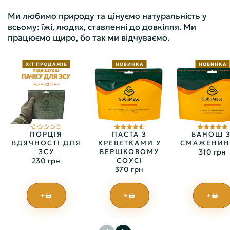
Ми любимо природу та цінуємо натуральність у
всьому: їжі, людях, ставленні до довкілля. Ми
працюємо щиро, бо так ми відчуваємо.
ХІТ ПРОДАЖІВ
НОВИНКА
НОВИНКА
ПОРЦІЯ
ПАСТА З
БАНОШ З
ВДЯЧНОСТІ ДЛЯ
КРЕВЕТКАМИ У
СМАЖЕНИ
ЗСУ
ВЕРШКОВОМУ
310 грн
230 грн
СОУСІ
370 грн
+
+
+