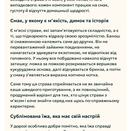
випадкового: кожен компонент працює на смак,
густоту й відчуття домашньої щедрості.
Смак, у якому є м’якість, димок та історія
Є м’ясні страви, які запам’ятовуються складністю, а є
ті, що підкорюють відразу своєю зрозумілістю. Банош
зі смажениною належить саме до других. Він не
перевантажений зайвими поєднаннями, не
намагається здивувати екзотикою, не відволікає від
головного. У ньому все побудовано навколо відчуття
затишку: ложка за ложкою розкривається вершкова
кукурудзяна основа, далі відчувається бринза, а потім
у смаку з’являється виразна копчена нотка.
Саме тому ця страва сприймається не як звичайна
каша швидкого приготування, а як повноцінний,
продуманий варіант для тих, хто цінує страви з
м’ясом і хоче знайти серед них щось по-справжньому
характерне.
Сублімована їжа, яка має свій настрій
У дорозі особливо добре помітно, яка їжа справді