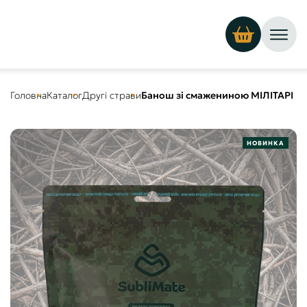
Головна
Каталог
Другі страви
Банош зі смажениною МІЛІТАРІ
НОВИНКА