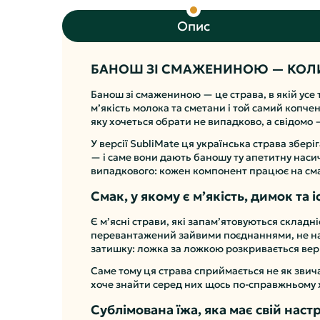
Опис
БАНОШ ЗІ СМАЖЕНИНОЮ — КОЛИ
Банош зі смажениною — це страва, в якій усе 
м’якість молока та сметани і той самий копче
яку хочеться обрати не випадково, а свідомо 
У версії SubliMate ця українська страва збер
— і саме вони дають баношу ту апетитну насиче
випадкового: кожен компонент працює на смак
Смак, у якому є м’якість, димок та і
Є м’ясні страви, які запам’ятовуються складн
перевантажений зайвими поєднаннями, не нама
затишку: ложка за ложкою розкривається вершк
Саме тому ця страва сприймається не як звича
хоче знайти серед них щось по-справжньому
Сублімована їжа, яка має свій наст