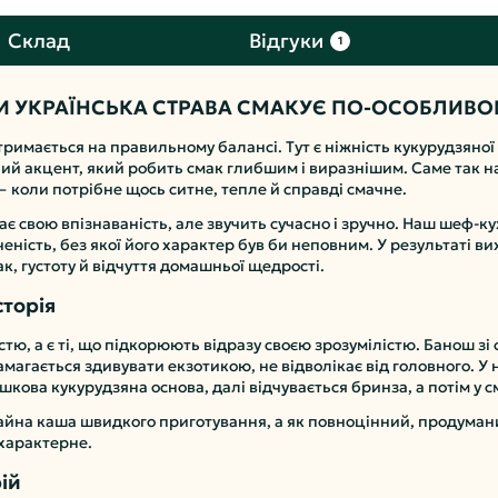
Склад
Відгуки
1
 УКРАЇНСЬКА СТРАВА СМАКУЄ ПО-ОСОБЛИВ
тримається на правильному балансі. Тут є ніжність кукурудзяно
ний акцент, який робить смак глибшим і виразнішим. Саме так н
— коли потрібне щось ситне, тепле й справді смачне.
ігає свою впізнаваність, але звучить сучасно і зручно. Наш шеф-
ність, без якої його характер був би неповним. У результаті вих
, густоту й відчуття домашньої щедрості.
сторія
істю, а є ті, що підкорюють відразу своєю зрозумілістю. Банош з
гається здивувати екзотикою, не відволікає від головного. У 
ова кукурудзяна основа, далі відчувається бринза, а потім у с
йна каша швидкого приготування, а як повноцінний, продуманий 
 характерне.
рій