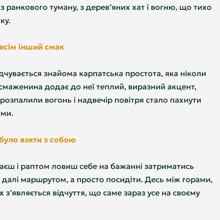
з ранкового туману, з дерев’яних хат і вогню, що тихо
ку.
овсім інший смак
дчувається знайома карпатська простота, яка ніколи
смаженина додає до неї теплий, виразний акцент,
 розпалили вогонь і надвечір повітря стало пахнути
ами.
було взяти з собою
ваєш і раптом ловиш себе на бажанні затриматись
далі маршрутом, а просто посидіти. Десь між горами,
 з’являється відчуття, що саме зараз усе на своєму