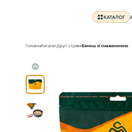
КАТАЛОГ
Головна
Каталог
Другі страви
Банош зі смажениною