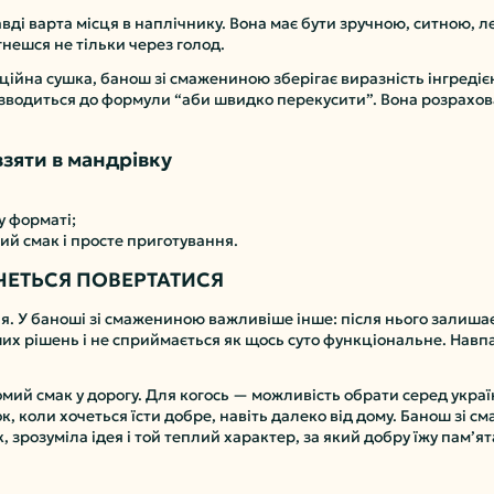
авді варта місця в наплічнику. Вона має бути зручною, ситною, л
гнешся не тільки через голод.
ційна сушка, банош зі смажениною зберігає виразність інгредієнт
 зводиться до формули “аби швидко перекусити”. Вона розрахова
зяти в мандрівку
у форматі;
мий смак і просте приготування.
ОЧЕТЬСЯ ПОВЕРТАТИСЯ
. У баноші зі смажениною важливіше інше: після нього залишаєт
х рішень і не сприймається як щось суто функціональне. Навпаки
омий смак у дорогу. Для когось — можливість обрати серед украї
, коли хочеться їсти добре, навіть далеко від дому. Банош зі см
к, зрозуміла ідея і той теплий характер, за який добру їжу пам’