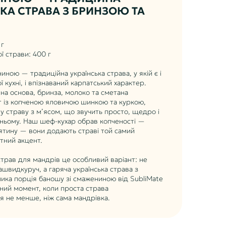
КА СТРАВА З БРИНЗОЮ ТА
 г
ї страви: 400 г
иною — традиційна українська страва, у якій є і
 кухні, і впізнаваний карпатський характер.
на основа, бринза, молоко та сметана
т із копченою яловичою шинкою та куркою,
 страву з м’ясом, що звучить просто, щедро і
ньому. Наш шеф-кухар обрав копченості —
ятину — вони додають страві той самий
тний акцент.
трав для мандрів це особливий варіант: не
ашвидкуруч, а гаряча українська страва з
ика порція баношу зі смажениною від SubliMate
сний момент, коли проста страва
я не менше, ніж сама мандрівка.