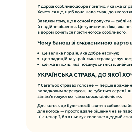
У дорозі особливо добре помітно, яка їжа спр
Хочеться ще, щоб вона мала смак, до якого тя
Завдяки тому, що в основі продукту — субліма
й надійне рішення. Це туристична їжа, яка не
в дорозі хочеться поїсти чогось особливого.
Чому банош зі смажениною варто в
це велика порція, яка добре насичує;
це традиційна українська страва у зручном
це їжа в похід, яка поєднує ситність, знайо
УКРАЇНСЬКА СТРАВА, ДО ЯКОЇ Х
У багатьох стравах головне — перше враження
випадковим перекусом, не губиться серед інши
запам’ятовуються саме своєю цілісністю.
Для когось це буде спосіб взяти з собою знай
для когось — просто вдале рішення на випадок
ці сценарії, бо в ньому є головне: щедрий сма