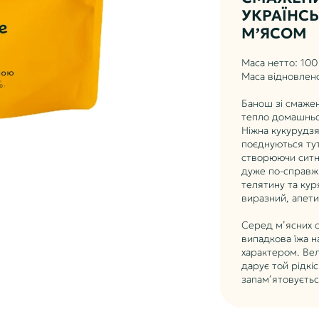
УКРАЇНСЬ
М’ЯСОМ
Маса нетто: 100
Маса відновлено
Банош зі смажен
тепло домашньої
Ніжна кукурудзя
поєднуються ту
створюючи ситну
дуже по-справж
телятину та кур
виразний, апети
Серед м’ясних с
випадкова їжа н
характером. Вел
дарує той рідкі
запам’ятовуєтьс