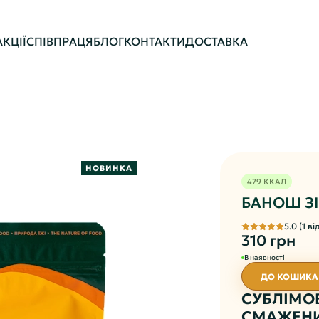
АКЦІЇ
СПІВПРАЦЯ
БЛОГ
КОНТАКТИ
ДОСТАВКА
НОВИНКА
479 ККАЛ
БАНОШ З
5.0 (1 ві
310 грн
В наявності
ДО КОШИКА
СУБЛІМО
СМАЖЕНИ