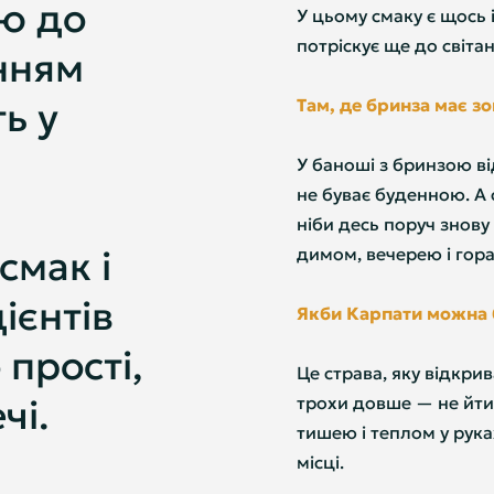
ою до
У цьому смаку є щось і
потріскує ще до світан
анням
ть у
Там, де бринза має з
У баноші з бринзою ві
не буває буденною. А 
ніби десь поруч знову
смак і
димом, вечерею і гор
ієнтів
Якби Карпати можна 
прості,
Це страва, яку відкри
чі.
трохи довше — не йти 
тишею і теплом у руках
місці.