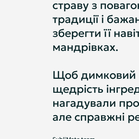
страву з поваг
традиції і баж
зберегти її наві
мандрівках.
Щоб димковий 
щедрість інгред
нагадували про 
але справжні ре