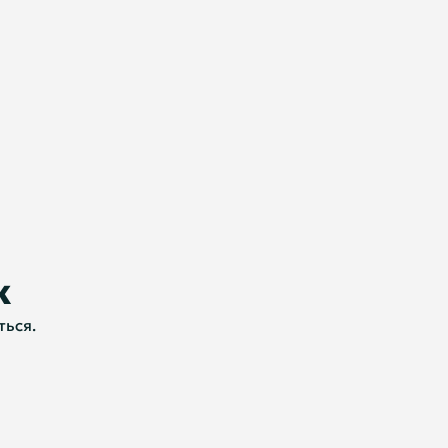
к
ться.