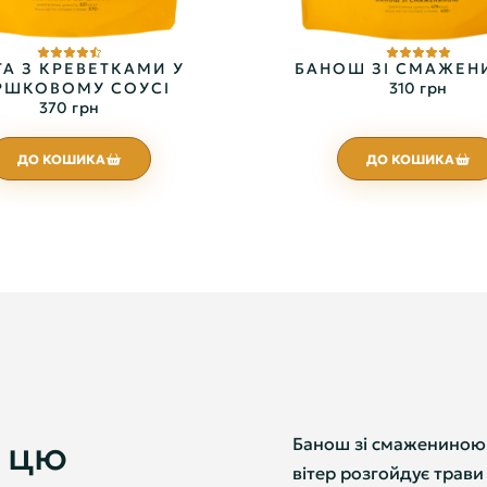
А З КРЕВЕТКАМИ У
БАНОШ ЗІ СМАЖЕ
РШКОВОМУ СОУСІ
310 грн
370 грн
ДО КОШИКА
ДО КОШИКА
 цю
Банош зі смажениною —
вітер розгойдує трави