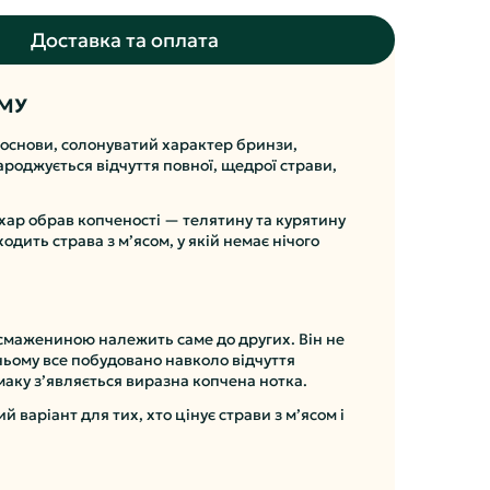
Доставка та оплата
ОМУ
ї основи, солонуватий характер бринзи,
ароджується відчуття повної, щедрої страви,
кухар обрав копченості — телятину та курятину
одить страва з м’ясом, у якій немає нічого
і смажениною належить саме до других. Він не
ньому все побудовано навколо відчуття
маку з’являється виразна копчена нотка.
варіант для тих, хто цінує страви з м’ясом і