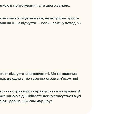
егкою в приготуванні, але цього замало.
ів і легко готується там, де потрібне просте
на на інше відчуття — коли навіть у поході чи
ься відчуття завершеності. Він не здається
, це одна з тих гарячих страв з м’ясом, які
нських страв щось справді ситне й виразне. А
ажениною від SubliMate легко вписується в усі
ятають довше, ніж сам маршрут.