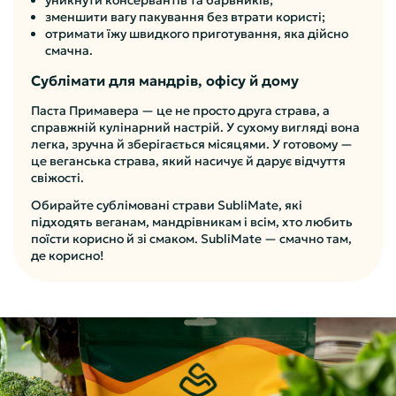
уникнути консервантів та барвників;
зменшити вагу пакування без втрати користі;
отримати їжу швидкого приготування, яка дійсно
смачна.
Сублімати для мандрів, офісу й дому
Паста Примавера — це не просто друга страва, а
справжній кулінарний настрій. У сухому вигляді вона
легка, зручна й зберігається місяцями. У готовому —
це веганська страва, який насичує й дарує відчуття
свіжості.
Обирайте сублімовані страви SubliMate, які
підходять веганам, мандрівникам і всім, хто любить
поїсти корисно й зі смаком. SubliMate — смачно там,
де корисно!