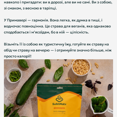
навколо і пригадати: ви в дорозі, але ви не самі. Ви з собою,
зі смаком, з весною в тарілці.
У Примавері — гармонія. Вона легка, як думка в тиші, і
водночас повноцінна. Це страва для веганів, яка однаково
сподобається і м’ясоїдам, бо в ній — цілісність.
Візьміть її із собою як туристичну їжу, готуйте як страву на
обід чи страву на вечерю — і отримуйте значно більше, ніж
просто калорії!