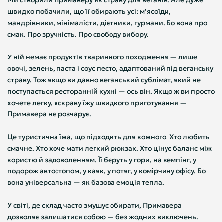
Ми створили Примаверу як страву для веганів. Але дуже
швидко побачили, що її обирають усі: мʼясоїди,
мандрівники, мінімалісти, дієтники, гурмани. Бо вона про
смак. Про зручність. Про свободу вибору.
У ній немає продуктів тваринного походження — лише
овочі, зелень, паста і соус песто, адаптований під веганську
страву. Тож якщо ви давно веганський сублімат, який не
поступається ресторанній кухні — ось він. Якщо ж ви просто
хочете легку, яскраву їжу швидкого приготування —
Примавера не розчарує.
Це туристична їжа, що підходить для кожного. Хто любить
смачне. Хто хоче мати легкий рюкзак. Хто цінує баланс між
користю й задоволенням. Її беруть у гори, на кемпінг, у
подорож автостопом, у каяк, у потяг, у комірчину офісу. Бо
вона універсальна — як базова емоція тепла.
У світі, де склад часто змушує обирати, Примавера
дозволяє залишатися собою — без жодних виключень.