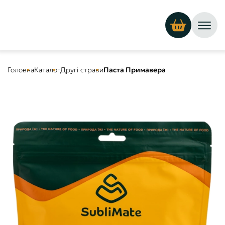
Головна
Каталог
Другі страви
Паста Примавера