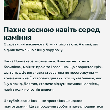
Пахне весною навіть серед
каміння
Є страви, які насичують. Є — які зігрівають. А є такі, що
відчиняють вікно в іншу пору року.
Паста Примавера — саме така. Вона пахне свіжим
базиліком, мріями про літо і зеленню, що проростає крізь
шум вітру. Це веганська страва, яка не просто зручна —
вона емоційна. Її створено для тих, хто шукає більше, ніж
їжу в похід. Для тих, хто хоче відчути затишок і легкість,
навіть коли ночує під дощем.
Ця сублімована їжа — не просто їжа швидкого
приготування. Це запрошення зробити паузу, подивитися