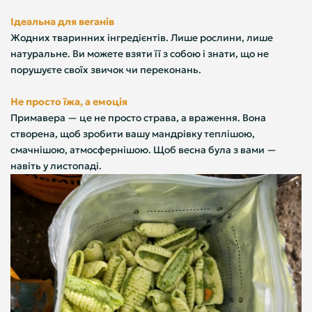
Ідеальна для веганів
Жодних тваринних інгредієнтів. Лише рослини, лише
натуральне. Ви можете взяти її з собою і знати, що не
порушуєте своїх звичок чи переконань.
Не просто їжа, а емоція
Примавера — це не просто страва, а враження. Вона
створена, щоб зробити вашу мандрівку теплішою,
смачнішою, атмосфернішою. Щоб весна була з вами —
навіть у листопаді.