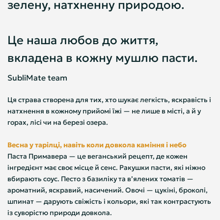
зелену, натхненну природою.
Це наша любов до життя,
вкладена в кожну мушлю пасти.
SubliMate team
Ця страва створена для тих, хто шукає легкість, яскравість і
натхнення в кожному прийомі їжі — не лише в місті, а й у
горах, лісі чи на березі озера.
Весна у тарілці, навіть коли довкола каміння і небо
Паста Примавера — це веганський рецепт, де кожен
інгредієнт має своє місце й сенс. Ракушки пасти, які ніжно
вбирають соус. Песто з базиліку та в’ялених томатів —
ароматний, яскравий, насичений. Овочі — цукіні, броколі,
шпинат — дарують свіжість і кольори, які так контрастують
із суворістю природи довкола.