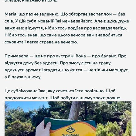
Магія, що пахне зеленню. Що обгортає вас теплом — без
слів. У цій сублімованій їжі немає зайвого. Але є щось дуже
важливе: відчуття, ніби хтось подбав про вас заздалегідь.
Ніби хтось знав, що саме цього вечора вам знадобиться
соковита і легка страва на вечерю.
Примавера — це не про екстрим. Вона — про баланс. Про
відчуття дому без адреси. Про змогу сісти на траву,
вдихнути аромат і згадати, що життя — не тільки маршрут,
а й пауза в ньому.
Це сублімована їжа, яку хочеться їсти повільно. Щоб
продовжити момент. Щоб побути в ньому трохи довше.