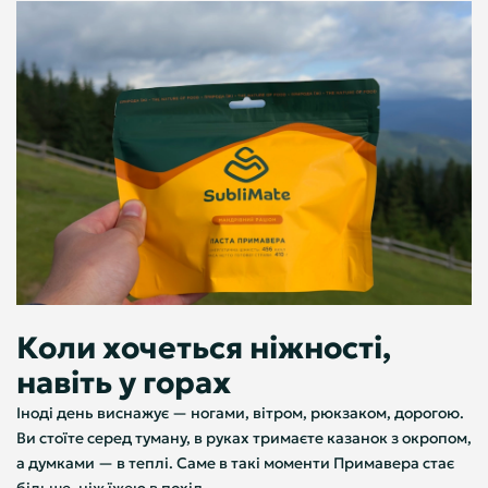
Коли хочеться ніжності,
навіть у горах
Іноді день виснажує — ногами, вітром, рюкзаком, дорогою.
Ви стоїте серед туману, в руках тримаєте казанок з окропом,
а думками — в теплі. Саме в такі моменти Примавера стає
більше, ніж їжею в похід.