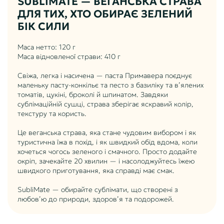
SUBLIMATE — ВЕГАНСЬКА СТРАВА
ДЛЯ ТИХ, ХТО ОБИРАЄ ЗЕЛЕНИЙ
БІК СИЛИ
Маса нетто: 120 г
Маса відновленої страви: 410 г
Свіжа, легка і насичена — паста Примавера поєднує
маленьку пасту-конкільє та песто з базиліку та в’ялених
томатів, цукіні, броколі й шпинатом. Завдяки
сублімаційній сушці, страва зберігає яскравий колір,
текстуру та користь.
Це веганська страва, яка стане чудовим вибором і як
туристична їжа в похід, і як швидкий обід вдома, коли
хочеться чогось зеленого і смачного. Просто додайте
окріп, зачекайте 20 хвилин — і насолоджуйтесь їжею
швидкого приготування, яка справді має смак.
SubliMate — обирайте сублімати, що створені з
любов’ю до природи, здоров’я та подорожей.