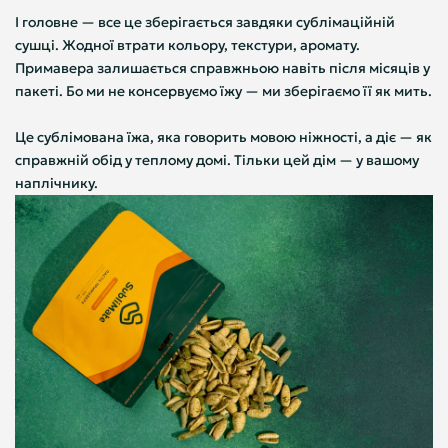
І головне — все це зберігається завдяки сублімаційній
сушці. Жодної втрати кольору, текстури, аромату.
Примавера залишається справжньою навіть після місяців у
пакеті. Бо ми не консервуємо їжу — ми зберігаємо її як мить.
Це сублімована їжа, яка говорить мовою ніжності, а діє — як
справжній обід у теплому домі. Тільки цей дім — у вашому
наплічнику.