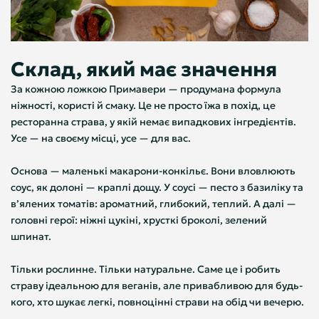
Склад, який має значення
За кожною ложкою Примавери — продумана формула
ніжності, користі й смаку. Це не просто їжа в похід, це
ресторанна страва, у якій немає випадкових інгредієнтів.
Усе — на своєму місці, усе — для вас.
Основа — маленькі макарони-конкільє. Вони вловлюють
соус, як долоні — краплі дощу. У соусі — песто з базиліку та
в’ялених томатів: ароматний, глибокий, теплий. А далі —
головні герої: ніжні цукіні, хрусткі броколі, зелений
шпинат.
Тільки рослинне. Тільки натуральне. Саме це і робить
страву ідеальною для веганів, але привабливою для будь-
кого, хто шукає легкі, повноцінні страви на обід чи вечерю.