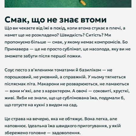
Смак, що не знає втоми
Що ви чекаєте від їжі в похід, коли втома стукає в плечі, а
намет ще не розкладено? Швидкість? Ситість? Ми
пропонуємо більше — смак, у якому немає компромісів. Бо
Примавера — це не просто сублімат, це насолода, яку ви не
зможете забути після першої ложки.
Соус песто з в’яленими томатами й базиліком — не
порошковий, не умовний, а справжній. У ньому тягнеться
післясмак літа. Макарони не розварюються, не ламаються
— вони м’які, але з характером. А овочі — соковиті, хрусткі,
живі. Якби не знали, що це сублімована їжа, подумали б,
що готуєте на кухні з видом на сад.
Це страва на вечерю, яка не обтяжує. Вона легка, але
наповнює. Ідеальна їжа швидкого приготування, у якій
збережено головне — задоволення.