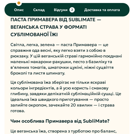
Опис
Склад
Відгуки
Доставка та оплата
2
ПАСТА ПРИМАВЕРА ВІД SUBLIMATE —
ВЕГАНСЬКА СТРАВА У ФОРМАТІ
СУБЛІМОВАНОЇ ЇЖІ
Світла, легка, зелена — паста Примавера — це
справжня ода весні, яку легко взяти з собою в
рюкзаку. У цій веганській страві гармонійно поєднані
маленькі макарони-ракушки, песто з базиліку та
в’ялених томатів, шматочки цукіні, ніжні суцвіття
броколі та листя шпинату.
Ця сублімована їжа зберігає не тільки яскраві
кольори інгредієнтів, а й усю користь і смакову
глибину, завдяки делікатній сублімаційній сушці. Це
ідеальна їжа швидкого приготування — просто
залийте окропом, зачекайте 20 хвилин — і страва
готова.
Чим особлива Примавера від SubliMate?
Це веганська їжа, створена з турботою про баланс,