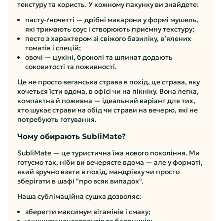
текстуру та користь. У кожному пакунку ви знайдете:
пасту-ґночетті — дрібні макарони у формі мушель,
які тримають соус і створюють приємну текстуру;
песто з характером зі свіжого базиліку, в’ялених
томатів і спецій;
овочі — цукіні, броколі та шпинат додають
соковитості та поживності.
Це не просто веганська страва в похід, це страва, яку
хочеться їсти вдома, в офісі чи на пікніку. Вона легка,
компактна й поживна — ідеальний варіант для тих,
хто шукає страви на обід чи страви на вечерю, які не
потребують готування.
Чому обирають SubliMate?
SubliMate — це туристична їжа нового покоління. Ми
готуємо так, ніби ви вечеряєте вдома — але у форматі,
який зручно взяти в похід, мандрівку чи просто
зберігати в шафі "про всяк випадок".
Наша сублімаційна сушка дозволяє:
зберегти максимум вітамінів і смаку;