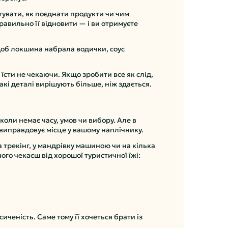
отувати, як поєднати продукти чи чим
правильно її відновити — і ви отримуєте
 щоб локшина набрала водички, соус
 їсти не чекаючи. Якщо зробити все як слід,
кі деталі вирішують більше, ніж здається.
коли немає часу, умов чи вибору. Але в
 виправдовує місце у вашому наплічнику.
а трекінг, у мандрівку машиною чи на кілька
чого чекаєш від хорошої туристичної їжі:
сиченість. Саме тому її хочеться брати із