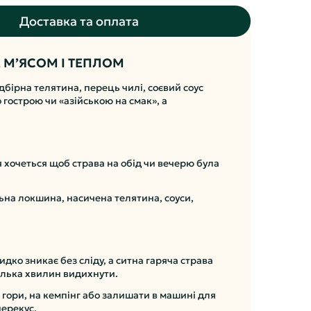
Доставка та оплата
 М’ЯСОМ І ТЕПЛОМ
дбірна телятина, перець чилі, соєвий соус
о гострою чи «азійською на смак», а
ня хочеться щоб страва на обід чи вечерю була
льна локшина, насичена телятина, соуси,
дко зникає без сліду, а ситна гаряча страва
кілька хвилин видихнути.
 в гори, на кемпінг або залишати в машині для
перекус.