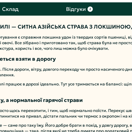
Склад
Відгуки
2
ИЛІ — СИТНА АЗІЙСЬКА СТРАВА З ЛОКШИНОЮ,
отування є справжня локшина удон із твердих сортів пшениці, ві
і овочі. Все зібрано і приготовано так, щоб страва була не прост
тура, користь і все, чого лиш можна було очікувати.
четься взяти в дорогу
е. Після дороги, вітру, довгого переходу чи просто насиченого д
олення.
і працює в дорозі ідеально. Тут усе тримається на балансі: щі
у, а нормальної гарячої страви
осто щось перехопити, і тим, щоб нормально поїсти. Перекус шви
зупинитися на привал, дістати пальник чи термос з окропом і на 
 — саме про таку їжу. Його добре брати в похід, у довгу дорогу,
повноцінна — така, після якої не треба думати про додатковий 