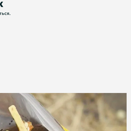
к
ться.