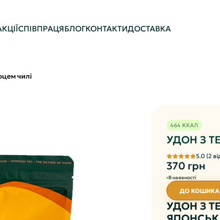
АКЦІЇ
СПІВПРАЦЯ
БЛОГ
КОНТАКТИ
ДОСТАВКА
рцем чилі
464 ККАЛ
УДОН З Т
5.0 (2 в
370 грн
В наявності
ДО КОШИКА
УДОН З Т
ЯПОНСЬК