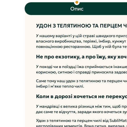
Опис
УДОН З ТЕЛЯТИНОЮ ТА ПЕРЦЕМ Ч
У нашому варіанті у цій страві швидкого приг
власного виробництва, теріякі, імбир, кунжут 
повноцінною ресторанною. Щоб у ній була текс
Не про екзотику, а про їжу, яку хо
У поході чи в поїздці їжа сприймається інакш
корисною, ситною і справді приносила задов
Саме тому наш удон з телятиною та перцем чил
імбир і м’яке тепло чилі.
Коли в дорозі хочеться не перекус
У мандрівці є велика різниця між тим, щоб пр
дає саме те відчуття, заради якого хочеться 
Удон з телятиною та перцем чилі від SubliMate
несподіваних моментів. Вона ситна, виразна, 