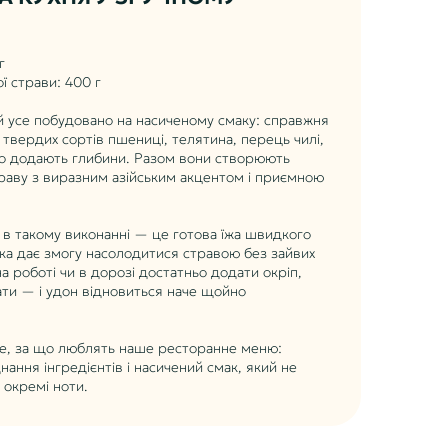
г
ї страви: 400 г
ій усе побудовано на насиченому смаку: справжня
 твердих сортів пшениці, телятина, перець чилі,
що додають глибини. Разом вони створюють
раву з виразним азійським акцентом і приємною
 в такому виконанні — це готова їжа швидкого
ка дає змогу насолодитися стравою без зайвих
на роботі чи в дорозі достатньо додати окріп,
ти — і удон відновиться наче щойно
все, за що люблять наше ресторанне меню:
ання інгредієнтів і насичений смак, який не
 окремі ноти.