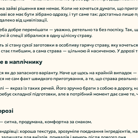
 на зайві рішення вже немає. Коли не хочеться думати, що приг
і все має бути зібрано одразу, і тут саме так: достатньо лише 
алеко від цивілізації.
реба добре перемішати — уважно, ретельно та без поспіху. Так,
очі й спеції зібралися в одну цілісну страву.
зі стану сухої заготовки в особливу гарячу страву, яку хочеться
стає глибшим, а сама страва — цільною й насиченою. У дорозі та
це в наплічнику
я як до запасного варіанту. Наче це щось на крайній випадок — 
ься не сам факт швидкого приготування, а те, що страва реально
 — якраз із таких речей. Його зручно брати з собою в дорогу, н
требує складної підготовки, але в потрібний момент дає саме те, 
орозі
 — ситна, продумана, комфортна за смаком.
 мандрівці: хороша текстура, зрозуміле поєднання інгредієнтів, на
залишати для виїздів, привалів і вечерь після довгого дня.