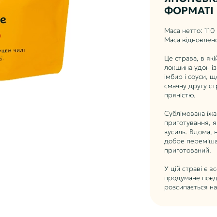
ФОРМАТІ
Маса нетто: 110 
Маса відновлено
Це страва, в як
локшина удон із
імбир і соуси, 
смачну другу ст
пряністю.
Сублімована їжа
приготування, я
зусиль. Вдома, 
добре переміша
приготований.
У цій страві є 
продумане поєдн
розсипається на