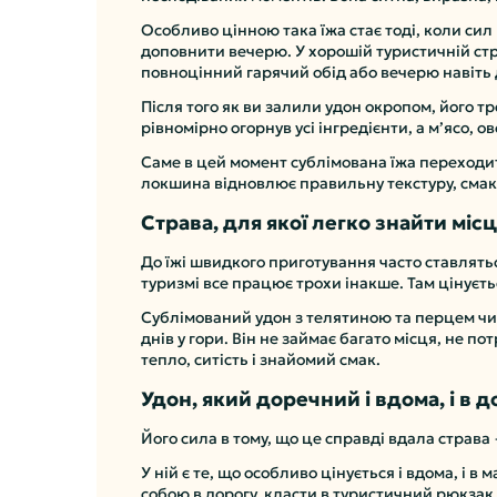
Особливо цінною така їжа стає тоді, коли сил
доповнити вечерю. У хорошій туристичній страв
повноцінний гарячий обід або вечерю навіть д
Після того як ви залили удон окропом, його т
рівномірно огорнув усі інгредієнти, а м’ясо, ов
Саме в цей момент сублімована їжа переходить 
локшина відновлює правильну текстуру, смак 
Страва, для якої легко знайти міс
До їжі швидкого приготування часто ставлятьс
туризмі все працює трохи інакше. Там цінуєт
Сублімований удон з телятиною та перцем чилі
днів у гори. Він не займає багато місця, не по
тепло, ситість і знайомий смак.
Удон, який доречний і вдома, і в д
Його сила в тому, що це справді вдала страва
У ній є те, що особливо цінується і вдома, і в
собою в дорогу, класти в туристичний рюкзак, 