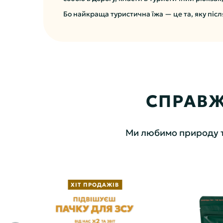
Бо найкраща туристична їжа — це та, яку післ
СПРАВЖ
Ми любимо природу та 
ХІТ ПРОДАЖІВ