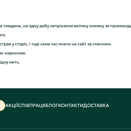
а тиждень, на одну добу запускаємо велику знижку за промокод
го.
трав у сторіс, і тоді саме час мчати на сайт за смачним.
вас корисною.
ідну мить.
Г
АКЦІЇ
СПІВПРАЦЯ
БЛОГ
КОНТАКТИ
ДОСТАВКА