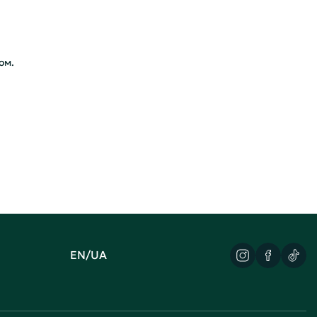
ом.
EN/UA