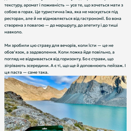
текстуру, аромат і поживність — усе те, що хочеться мати з
собою в горах. Це туристична їжа, яка не маскується під
ресторан, але й не відмовляється від гастрономії. Бо вона
створена з повагою — до маршруту, до апетиту і до тиші
навколо.
Ми зробили цю страву для вечорів, коли їсти — це не
обов’язок, а задоволення. Коли ложка йде повільно, а
погляд не відривається від горизонту. Бо є страви, що
зігрівають зсередини. А є ті, що ще й доповнюють пейзаж. І
ця паста — саме така.