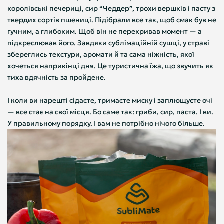
королівські печериці, сир “Чеддер”, трохи вершків і пасту з
твердих сортів пшениці. Підібрали все так, щоб смак був не
гучним, а глибоким. Щоб він не перекривав момент — а
підкреслював його. Завдяки сублімаційній сушці, у страві
збереглись текстури, аромати й та сама ніжність, якої
хочеться наприкінці дня. Це туристична їжа, що звучить як
тиха вдячність за пройдене.
І коли ви нарешті сідаєте, тримаєте миску і заплющуєте очі
— все стає на свої місця. Бо саме так: гриби, сир, паста. І ви.
У правильному порядку. І вам не потрібно нічого більше.