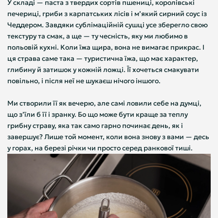
У складі — паста з твердих сортів пшениці, королівські
печериці, гриби з карпатських лісів і мʼякий сирний соус із
Чеддером. Завдяки сублімаційній сушці усе зберегло свою
текстуру та смак, а ще — ту чесність, яку ми любимо в
польовій кухні. Коли їжа щира, вона не вимагає прикрас. І
ця страва саме така — туристична їжа, що має характер,
глибину й затишок у кожній ложці. Її хочеться смакувати
повільно, і після неї не шукаєш нічого іншого.
Ми створили її як вечерю, але самі ловили себе на думці,
що з’їли б її і зранку. Бо що може бути краще за теплу
грибну страву, яка так само гарно починає день, як і
завершує? Лише той момент, коли вона знову з вами — десь
у горах, на березі річки чи просто серед ранкової тиші.