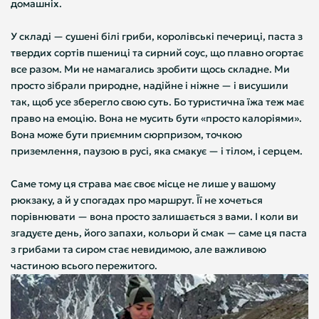
домашніх.
У складі — сушені білі гриби, королівські печериці, паста з
твердих сортів пшениці та сирний соус, що плавно огортає
все разом. Ми не намагались зробити щось складне. Ми
просто зібрали природне, надійне і ніжне — і висушили
так, щоб усе зберегло свою суть. Бо туристична їжа теж має
право на емоцію. Вона не мусить бути «просто калоріями».
Вона може бути приємним сюрпризом, точкою
приземлення, паузою в русі, яка смакує — і тілом, і серцем.
Саме тому ця страва має своє місце не лише у вашому
рюкзаку, а й у спогадах про маршрут. Її не хочеться
порівнювати — вона просто залишається з вами. І коли ви
згадуєте день, його запахи, кольори й смак — саме ця паста
з грибами та сиром стає невидимою, але важливою
частиною всього пережитого.