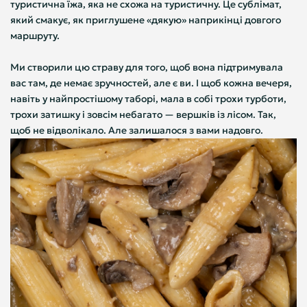
туристична їжа, яка не схожа на туристичну. Це сублімат,
який смакує, як приглушене «дякую» наприкінці довгого
маршруту.
Ми створили цю страву для того, щоб вона підтримувала
вас там, де немає зручностей, але є ви. І щоб кожна вечеря,
навіть у найпростішому таборі, мала в собі трохи турботи,
трохи затишку і зовсім небагато — вершків із лісом. Так,
щоб не відволікало. Але залишалося з вами надовго.