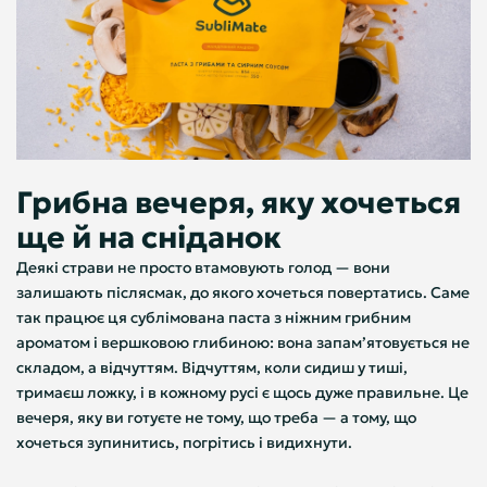
Грибна вечеря, яку хочеться
ще й на сніданок
Деякі страви не просто втамовують голод — вони
залишають післясмак, до якого хочеться повертатись. Саме
так працює ця сублімована паста з ніжним грибним
ароматом і вершковою глибиною: вона запам’ятовується не
складом, а відчуттям. Відчуттям, коли сидиш у тиші,
тримаєш ложку, і в кожному русі є щось дуже правильне. Це
вечеря, яку ви готуєте не тому, що треба — а тому, що
хочеться зупинитись, погрітись і видихнути.