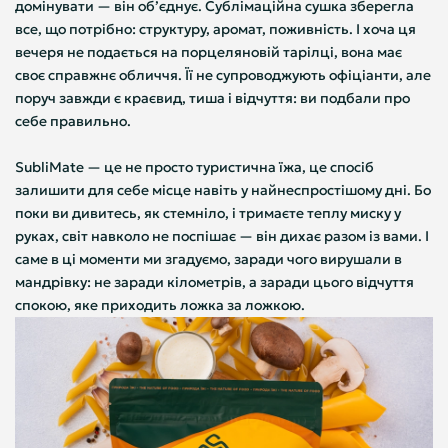
домінувати — він об’єднує. Сублімаційна сушка зберегла
все, що потрібно: структуру, аромат, поживність. І хоча ця
вечеря не подається на порцеляновій тарілці, вона має
своє справжнє обличчя. Її не супроводжують офіціанти, але
поруч завжди є краєвид, тиша і відчуття: ви подбали про
себе правильно.
SubliMate — це не просто туристична їжа, це спосіб
залишити для себе місце навіть у найнеспростішому дні. Бо
поки ви дивитесь, як стемніло, і тримаєте теплу миску у
руках, світ навколо не поспішає — він дихає разом із вами. І
саме в ці моменти ми згадуємо, заради чого вирушали в
мандрівку: не заради кілометрів, а заради цього відчуття
спокою, яке приходить ложка за ложкою.