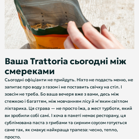
Ваша Trattoria сьогодні між
смереками
Сьогодні офіціанти не прийдуть. Ніхто не подасть меню, не
запитає про воду з газом і не поставить свічку на стіл. І
зовсім не треба. Бо ваша вечеря вже з вами, десь між
стежкою і багаттям, між мовчанням лісу й м’яким світлом
ліхтарика. Ця страва — не просто їжа, а жест турботи, який
ви зробили собі самі. І хоча в пакеті немає ресторану, ця
сублімована паста з грибами та сирним соусом готується
саме так, як смакує найкраща трапеза: чесно, тепло,
просто.