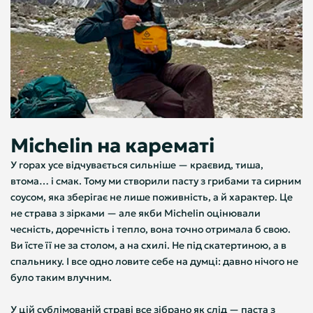
Michelin на карематі
У горах усе відчувається сильніше — краєвид, тиша,
втома… і смак. Тому ми створили пасту з грибами та сирним
соусом, яка зберігає не лише поживність, а й характер. Це
не страва з зірками — але якби Michelin оцінювали
чесність, доречність і тепло, вона точно отримала б свою.
Ви їсте її не за столом, а на схилі. Не під скатертиною, а в
спальнику. І все одно ловите себе на думці: давно нічого не
було таким влучним.
У цій сублімованій страві все зібрано як слід — паста з