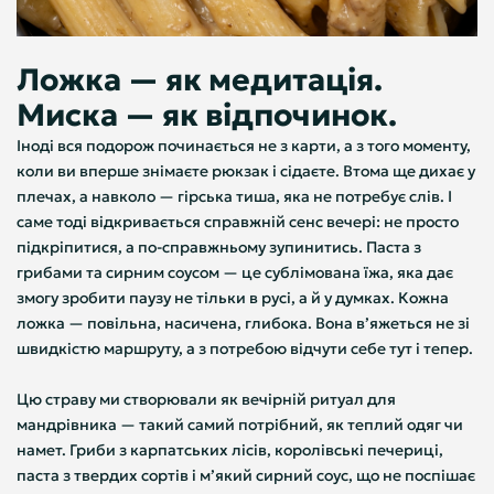
Ложка — як медитація.
Миска — як відпочинок.
Іноді вся подорож починається не з карти, а з того моменту,
коли ви вперше знімаєте рюкзак і сідаєте. Втома ще дихає у
плечах, а навколо — гірська тиша, яка не потребує слів. І
саме тоді відкривається справжній сенс вечері: не просто
підкріпитися, а по-справжньому зупинитись. Паста з
грибами та сирним соусом — це сублімована їжа, яка дає
змогу зробити паузу не тільки в русі, а й у думках. Кожна
ложка — повільна, насичена, глибока. Вона вʼяжеться не зі
швидкістю маршруту, а з потребою відчути себе тут і тепер.
Цю страву ми створювали як вечірній ритуал для
мандрівника — такий самий потрібний, як теплий одяг чи
намет. Гриби з карпатських лісів, королівські печериці,
паста з твердих сортів і м’який сирний соус, що не поспішає