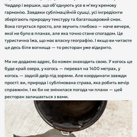
Чеддер і вершки, що об’єднують усе в м’яку кремову
гармонію. Завдяки сублімаційній сушці, усі інгредієнти
зберігають природну текстуру та багатошаровий смак.
Вона готується просто, але звучить глибоко — наче вечеря,
якої не було в планах, але яка точно стане спогадом. Це
туристична їжа, що має власну географію. І якщо ви читаєте
це десь біля вогнища — то ресторан уже відкрито.
Ми не додаємо адрес, бо кожен знаходить свою. У когось це
буде край озера, у когось — перевал на 1400 метрах, у
когось — задній двір під зорями. Але координати завжди
прості: ви, природа і сублімована страва, яка робить вечір
справжнім. І як би не змінилася погода чи плани — цей
ресторан залишається з вами.