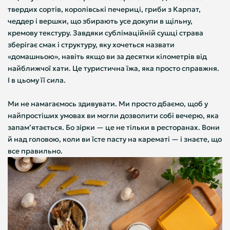
твердих сортів, королівські печериці, гриби з Карпат,
чеддер і вершки, що збирають усе докупи в щільну,
кремову текстуру. Завдяки сублімаційній сушці страва
зберігає смак і структуру, яку хочеться назвати
«домашньою», навіть якщо ви за десятки кілометрів від
найближчої хати. Це туристична їжа, яка просто справжня.
І в цьому її сила.
Ми не намагаємось здивувати. Ми просто дбаємо, щоб у
найпростіших умовах ви могли дозволити собі вечерю, яка
запам’ятається. Бо зірки — це не тільки в ресторанах. Вони
й над головою, коли ви їсте пасту на карематі — і знаєте, що
все правильно.