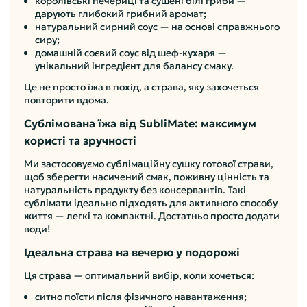
королівські печериці та сушені білі гриби —
дарують глибокий грибний аромат;
натуральний сирний соус — на основі справжнього
сиру;
домашній соєвий соус від шеф-кухаря —
унікальний інгредієнт для балансу смаку.
Це не просто їжа в похід, а страва, яку захочеться
повторити вдома.
Сублімована їжа від SubliMate: максимум
користі та зручності
Ми застосовуємо сублімаційну сушку готової страви,
щоб зберегти насичений смак, поживну цінність та
натуральність продукту без консервантів. Такі
сублімати ідеально підходять для активного способу
життя — легкі та компактні. Достатньо просто додати
води!
Ідеальна страва на вечерю у подорожі
Ця страва — оптимальний вибір, коли хочеться:
ситно поїсти після фізичного навантаження;