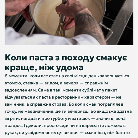
Коли паста з походу смакує
краще, ніж удома
Є моменти, коли все стає на свої місця: день завершується
втомою, стежка — видом, а вечеря — справжнім
задоволенням. Саме в такі моменти сублімат у пакеті
відчувається як паста з ресторанним характером — не
замінник, а справжня страва. Бо коли смак потрапляє в
точку, не має значення, де ти вечеряєш. Бо якщо їжа здатна
зігріти, нагадати про турботу й затишок — значить, вона
працює. І деколи, просто сидячи на карематі з ложкою в
руках, ви усвідомлюєте: ця вечеря — смачніша, ніж багато