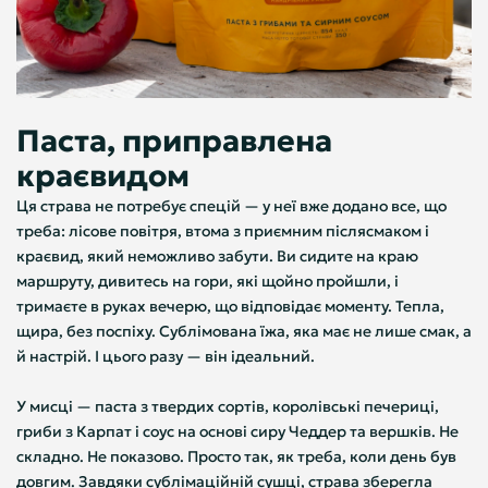
Паста, приправлена
краєвидом
Ця страва не потребує спецій — у неї вже додано все, що
треба: лісове повітря, втома з приємним післясмаком і
краєвид, який неможливо забути. Ви сидите на краю
маршруту, дивитесь на гори, які щойно пройшли, і
тримаєте в руках вечерю, що відповідає моменту. Тепла,
щира, без поспіху. Сублімована їжа, яка має не лише смак, а
й настрій. І цього разу — він ідеальний.
У мисці — паста з твердих сортів, королівські печериці,
гриби з Карпат і соус на основі сиру Чеддер та вершків. Не
складно. Не показово. Просто так, як треба, коли день був
довгим. Завдяки сублімаційній сушці, страва зберегла