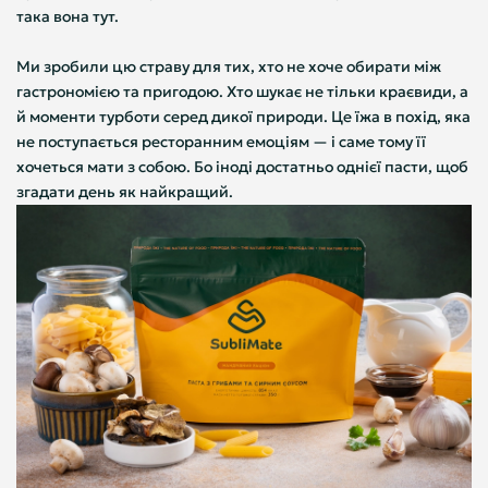
така вона тут.
Ми зробили цю страву для тих, хто не хоче обирати між
гастрономією та пригодою. Хто шукає не тільки краєвиди, а
й моменти турботи серед дикої природи. Це їжа в похід, яка
не поступається ресторанним емоціям — і саме тому її
хочеться мати з собою. Бо іноді достатньо однієї пасти, щоб
згадати день як найкращий.