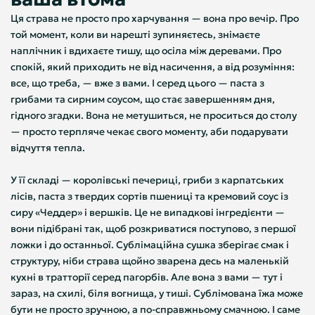
Ця страва не просто про харчування — вона про вечір. Про
той момент, коли ви нарешті зупиняєтесь, знімаєте
наплічник і вдихаєте тишу, що осіла між деревами. Про
спокій, який приходить не від насичення, а від розуміння:
все, що треба, — вже з вами. І серед цього — паста з
грибами та сирним соусом, що стає завершенням дня,
гідного згадки. Вона не метушиться, не проситься до столу
— просто терпляче чекає свого моменту, аби подарувати
відчуття тепла.
У її складі — королівські печериці, гриби з карпатських
лісів, паста з твердих сортів пшениці та кремовий соус із
сиру «Чеддер» і вершків. Це не випадкові інгредієнти —
вони підібрані так, щоб розкриватися поступово, з першої
ложки і до останньої. Сублімаційна сушка зберігає смак і
структуру, ніби страва щойно зварена десь на маленькій
кухні в тратторії серед пагорбів. Але вона з вами — тут і
зараз, на схилі, біля вогнища, у тиші. Сублімована їжа може
бути не просто зручною, а по-справжньому смачною. І саме