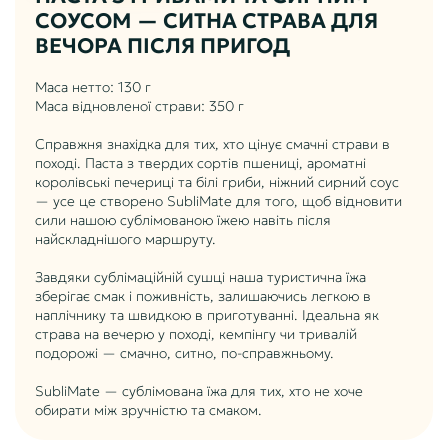
СОУСОМ — СИТНА СТРАВА ДЛЯ
ВЕЧОРА ПІСЛЯ ПРИГОД
Маса нетто: 130 г
Маса відновленої страви: 350 г
Справжня знахідка для тих, хто цінує смачні страви в
поході. Паста з твердих сортів пшениці, ароматні
королівські печериці та білі гриби, ніжний сирний соус
— усе це створено SubliMate для того, щоб відновити
сили нашою сублімованою їжею навіть після
найскладнішого маршруту.
Завдяки сублімаційній сушці наша туристична їжа
зберігає смак і поживність, залишаючись легкою в
наплічнику та швидкою в приготуванні. Ідеальна як
страва на вечерю у поході, кемпінгу чи тривалій
подорожі — смачно, ситно, по-справжньому.
SubliMate — сублімована їжа для тих, хто не хоче
обирати між зручністю та смаком.