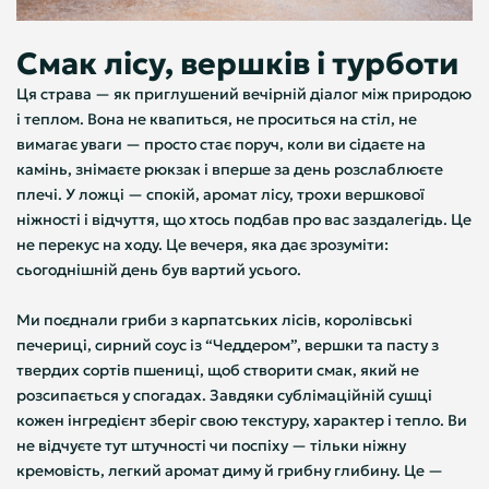
Смак лісу, вершків і турботи
Ця страва — як приглушений вечірній діалог між природою
і теплом. Вона не квапиться, не проситься на стіл, не
вимагає уваги — просто стає поруч, коли ви сідаєте на
камінь, знімаєте рюкзак і вперше за день розслаблюєте
плечі. У ложці — спокій, аромат лісу, трохи вершкової
ніжності і відчуття, що хтось подбав про вас заздалегідь. Це
не перекус на ходу. Це вечеря, яка дає зрозуміти:
сьогоднішній день був вартий усього.
Ми поєднали гриби з карпатських лісів, королівські
печериці, сирний соус із “Чеддером”, вершки та пасту з
твердих сортів пшениці, щоб створити смак, який не
розсипається у спогадах. Завдяки сублімаційній сушці
кожен інгредієнт зберіг свою текстуру, характер і тепло. Ви
не відчуєте тут штучності чи поспіху — тільки ніжну
кремовість, легкий аромат диму й грибну глибину. Це —