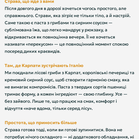
Страва, що йде з вами
Після довгого дня в дорозі хочеться чогось простого, але
справжнього. Страви, яка зігріє не тільки тіло, а й настрій.
Саме такою є паста з грибами та сирним соусом —
сублімована їжа, що легко мандрує у рюкзаку, а
відкривається як повноцінна вечеря. Її не хочеться
називати «перекусом» — це повноцінний момент спокою
посеред диких краєвидів.
Там, де Карпати зустрічають Італію
Ми поєднали лісові гриби з Карпат, королівські печериці та
кремовий сирний соус, щоб створити гармонію смаку, яка
не вимагає компромісів. Паста з твердих сортів пшениці
тримає форму, а кожен інгредієнт — свою глибину. Усе —
без зайвого. Лише те, що працює на смак, комфорт і
відчуття «наче вдома, тільки серед лісу».
Простота, що приносить більше
Страва готова тоді, коли ви готові зупинитися. Вона не
потребує нічого складного — ні додаткового обладнання, ні