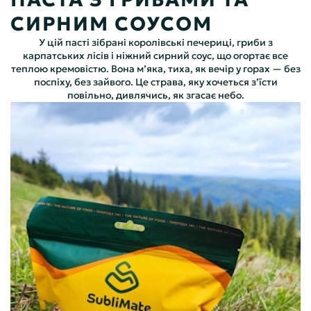
СИРНИМ СОУСОМ
У цій пасті зібрані королівські печериці, гриби з
карпатських лісів і ніжний сирний соус, що огортає все
теплою кремовістю. Вона м’яка, тиха, як вечір у горах — без
поспіху, без зайвого. Це страва, яку хочеться з’їсти
повільно, дивлячись, як згасає небо.