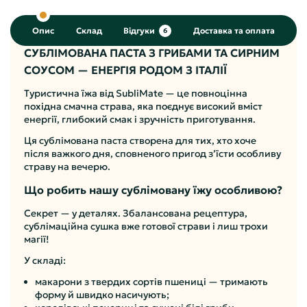
Опис
Склад
Відгуки
Доставка та оплата
6
СУБЛІМОВАНА ПАСТА З ГРИБАМИ ТА СИРНИМ
СОУСОМ — ЕНЕРГІЯ РОДОМ З ІТАЛІЇ
Туристична їжа від SubliMate — це повноцінна
похідна смачна страва, яка поєднує високий вміст
енергії, глибокий смак і зручність приготування.
Ця сублімована паста створена для тих, хто хоче
після важкого дня, сповненого пригод з’їсти особливу
страву на вечерю.
Що робить нашу сублімовану їжу особливою?
Секрет — у деталях. Збалансована рецептура,
сублімаційна сушка вже готової страви і лиш трохи
магії!
У складі:
макарони з твердих сортів пшениці — тримають
форму й швидко насичують;