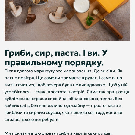
Гриби, сир, паста. І ви. У
правильному порядку.
Після довгого маршруту все має значення. Де ви сіли. Як
пахне повітря. Що саме ви тримаєте в руках. І саме в цю
мить хочеться, щоб вечеря була не випадковою. Щоб у ній
усе збіглося — смак, простота, настрій. Саме так працює ця
сублімована страва: спокійна, збалансована, тепла. Без
зайвих слів, без нав’язливого дизайну — просто паста з
грибами та сирним соусом, яка з’являється тоді, коли ви
справді цього потребуєте.
Ми поклали в цю страву гриби з карпатських лісів,