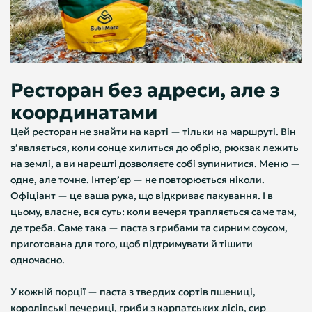
Ресторан без адреси, але з
координатами
Цей ресторан не знайти на карті — тільки на маршруті. Він
з’являється, коли сонце хилиться до обрію, рюкзак лежить
на землі, а ви нарешті дозволяєте собі зупинитися. Меню —
одне, але точне. Інтерʼєр — не повторюється ніколи.
Офіціант — це ваша рука, що відкриває пакування. І в
цьому, власне, вся суть: коли вечеря трапляється саме там,
де треба. Саме така — паста з грибами та сирним соусом,
приготована для того, щоб підтримувати й тішити
одночасно.
У кожній порції — паста з твердих сортів пшениці,
королівські печериці, гриби з карпатських лісів, сир