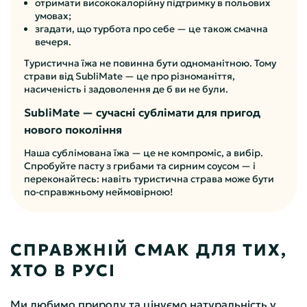
отримати висококалорійну підтримку в польових
умовах;
згадати, що турбота про себе — це також смачна
вечеря.
Туристична їжа не повинна бути одноманітною. Тому
страви від SubliMate — це про різноманіття,
насиченість і задоволення де б ви не були.
SubliMate — сучасні сублімати для пригод
нового покоління
Наша сублімована їжа — це не компроміс, а вибір.
Спробуйте пасту з грибами та сирним соусом — і
переконайтесь: навіть туристична страва може бути
по-справжньому неймовірною!
СПРАВЖНІЙ СМАК ДЛЯ ТИХ,
ХТО В РУСІ
Ми любимо природу та цінуємо натуральність у