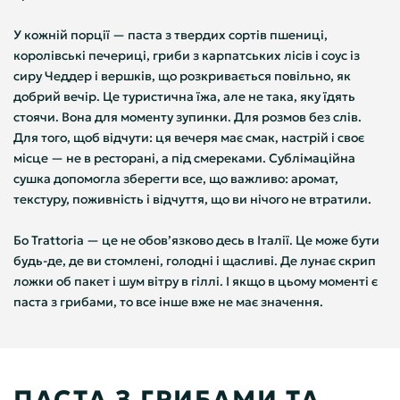
У кожній порції — паста з твердих сортів пшениці,
королівські печериці, гриби з карпатських лісів і соус із
сиру Чеддер і вершків, що розкривається повільно, як
добрий вечір. Це туристична їжа, але не така, яку їдять
стоячи. Вона для моменту зупинки. Для розмов без слів.
Для того, щоб відчути: ця вечеря має смак, настрій і своє
місце — не в ресторані, а під смереками. Сублімаційна
сушка допомогла зберегти все, що важливо: аромат,
текстуру, поживність і відчуття, що ви нічого не втратили.
Бо Trattoria — це не обов’язково десь в Італії. Це може бути
будь-де, де ви стомлені, голодні і щасливі. Де лунає скрип
ложки об пакет і шум вітру в гіллі. І якщо в цьому моменті є
паста з грибами, то все інше вже не має значення.
ПАСТА З ГРИБАМИ ТА