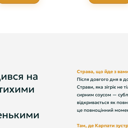
Страва, що йде з вам
ився на
Після довгого дня в д
 тихими
Страви, яка зігріє не т
сирним соусом — сублі
відкривається як повн
це повноцінний момен
енькими
Там, де Карпати зустр