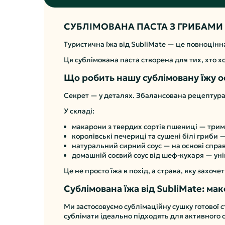
СУБЛІМОВАНА ПАСТА З ГРИБАМИ 
Туристична їжа від SubliMate — це повноцінна
Ця сублімована паста створена для тих, хто х
Що робить нашу сублімовану їжу 
Секрет — у деталях. Збалансована рецептура, 
У складі:
макарони з твердих сортів пшениці — три
королівські печериці та сушені білі гриби
натуральний сирний соус — на основі спра
домашній соєвий соус від шеф-кухаря — уні
Це не просто їжа в похід, а страва, яку захоч
Сублімована їжа від SubliMate: мак
Ми застосовуємо сублімаційну сушку готової с
сублімати ідеально підходять для активного 