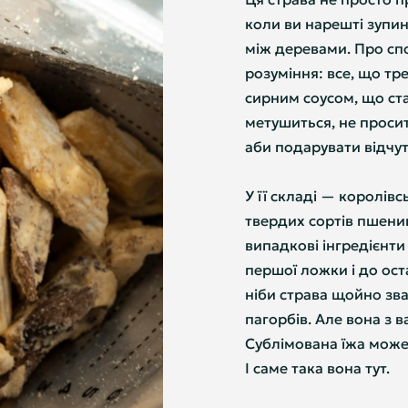
коли ви нарешті зупин
між деревами. Про спо
розуміння: все, що тре
сирним соусом, що ста
метушиться, не просит
аби подарувати відчут
У її складі — королівсь
твердих сортів пшениц
випадкові інгредієнти
першої ложки і до оста
ніби страва щойно зва
пагорбів. Але вона з ва
Сублімована їжа може
І саме така вона тут.