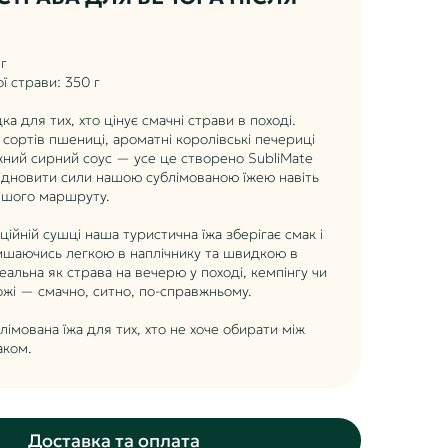
 г
ї страви: 350 г
а для тих, хто цінує смачні страви в поході.
 сортів пшениці, ароматні королівські печериці
ніжний сирний соус — усе це створено SubliMate
ідновити сили нашою сублімованою їжею навіть
нішого маршруту.
ційній сушці наша туристична їжа зберігає смак і
лишаючись легкою в наплічнику та швидкою в
еальна як страва на вечерю у поході, кемпінгу чи
жі — смачно, ситно, по-справжньому.
лімована їжа для тих, хто не хоче обирати між
аком.
Доставка та оплата