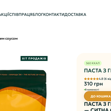
АКЦІЇ
СПІВПРАЦЯ
БЛОГ
КОНТАКТИ
ДОСТАВКА
ним соусом
ХІТ ПРОДАЖІВ
560 ККАЛ
ПАСТА З 
4.8 (6 ві
310 грн
В наявності
ДО КОШИКА
ПАСТА З 
— СИТНА 