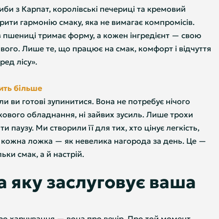
иби з Карпат, королівські печериці та кремовий
рити гармонію смаку, яка не вимагає компромісів.
в пшениці тримає форму, а кожен інгредієнт — свою
йвого. Лише те, що працює на смак, комфорт і відчуття
ред лісу».
ить більше
ли ви готові зупинитися. Вона не потребує нічого
кового обладнання, ні зайвих зусиль. Лише трохи
и паузу. Ми створили її для тих, хто цінує легкість,
е кожна ложка — як невелика нагорода за день. Це —
льки смак, а й настрій.
а яку заслуговує ваша
ро харчування — вона про вечір. Про той момент,