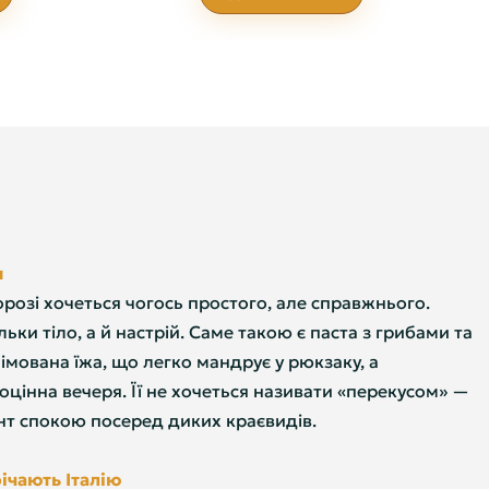
и
орозі хочеться чогось простого, але справжнього.
ільки тіло, а й настрій. Саме такою є паста з грибами та
мована їжа, що легко мандрує у рюкзаку, а
оцінна вечеря. Її не хочеться називати «перекусом» —
т спокою посеред диких краєвидів.
ічають Італію