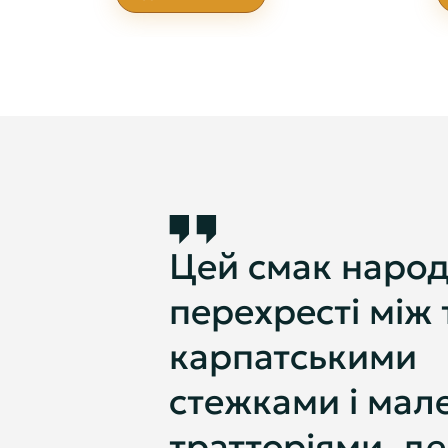
Цей смак народ
перехресті між
карпатськими
стежками і мал
тратторіями, де