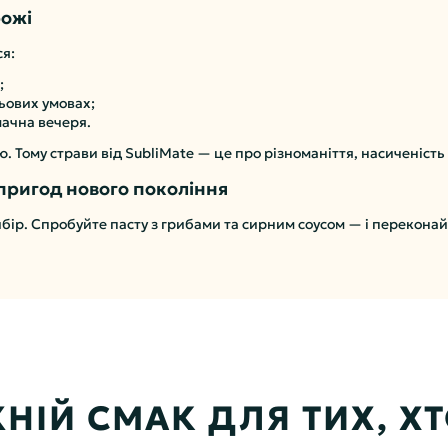
рожі
ся:
;
ьових умовах;
мачна вечеря.
 Тому страви від SubliMate — це про різноманіття, насиченість 
 пригод нового покоління
бір. Спробуйте пасту з грибами та сирним соусом — і переконай
НІЙ СМАК ДЛЯ ТИХ, ХТО