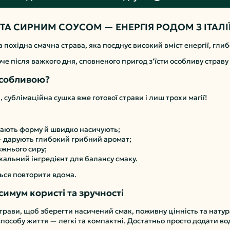
ТА СИРНИМ СОУСОМ — ЕНЕРГІЯ РОДОМ З ІТАЛІ
 похідна смачна страва, яка поєднує високий вміст енергії, глиб
оче після важкого дня, сповненого пригод з’їсти особливу страву
особливою?
сублімаційна сушка вже готової страви і лиш трохи магії!
мають форму й швидко насичують;
 — дарують глибокий грибний аромат;
вжнього сиру;
кальний інгредієнт для балансу смаку.
еться повторити вдома.
симум користі та зручності
трави, щоб зберегти насичений смак, поживну цінність та натур
способу життя — легкі та компактні. Достатньо просто додати в