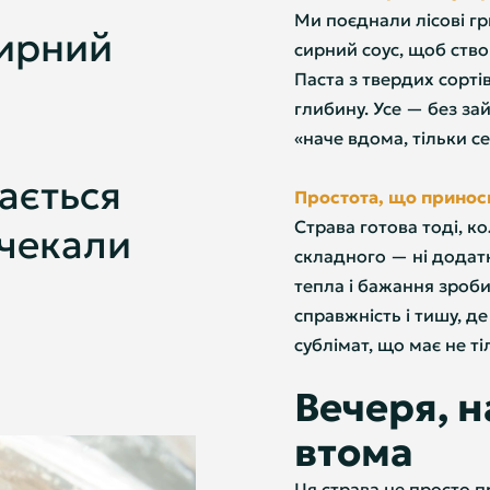
Ми поєднали лісові гр
сирний
сирний соус, щоб ство
Паста з твердих сорті
глибину. Усе — без за
«наче вдома, тільки се
ається
Простота, що принос
Страва готова тоді, ко
 чекали
складного — ні додат
тепла і бажання зробит
справжність і тишу, д
сублімат, що має не ті
Вечеря, н
втома
Ця страва не просто п