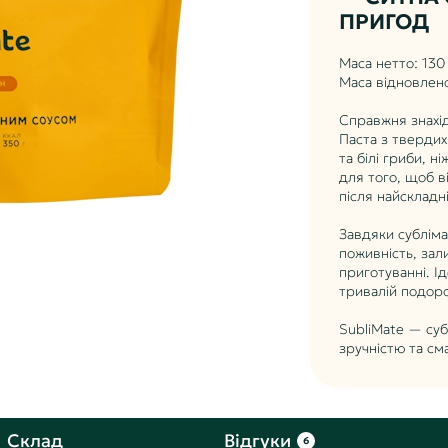
ПРИГОД
Маса нетто: 130
Маса відновлено
Справжня знахідк
Паста з твердих
та білі гриби, 
для того, щоб в
після найсклад
Завдяки субліма
поживність, за
приготуванні. Ід
тривалій подоро
SubliMate — суб
зручністю та см
Склад
Відгуки
6