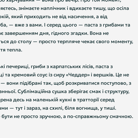
яєтесь, знімаєте наплічник і вдихаєте тишу, що осіла
кій, який приходить не від насичення, а від
ба, — вже з вами. І серед цього — паста з грибами та
є завершенням дня, гідного згадки. Вона не
ься до столу — просто терпляче чекає свого моменту,
тя тепла.
кі печериці, гриби з карпатських лісів, паста з
і та кремовий соус із сиру «Чеддер» і вершків. Це не
 — вони підібрані так, щоб розкриватися поступово, з
нньої. Сублімаційна сушка зберігає смак і структуру,
рена десь на маленькій кухні в тратторії серед
ми — тут і зараз, на схилі, біля вогнища, у тиші.
 бути не просто зручною, а по-справжньому смачною.